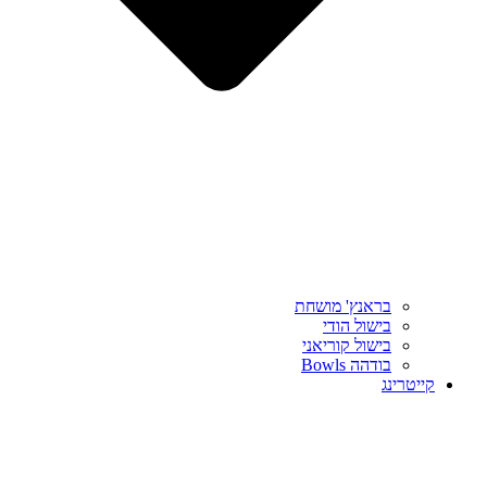
בראנץ' מושחת
בישול הודי
בישול קוריאני
בודהה Bowls
קייטרינג