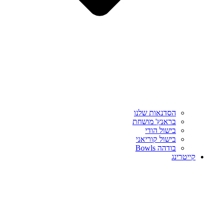
הסדנאות שלנו
בראנץ' מושחת
בישול הודי
בישול קוריאני
בודהה Bowls
קייטרינג