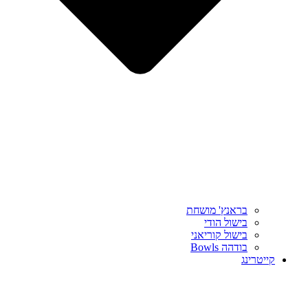
בראנץ' מושחת
בישול הודי
בישול קוריאני
בודהה Bowls
קייטרינג