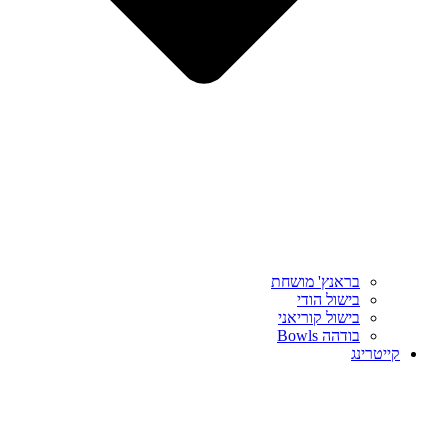
בראנץ' מושחת
בישול הודי
בישול קוריאני
בודהה Bowls
קייטרינג