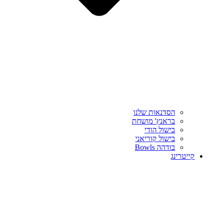
הסדנאות שלנו
בראנץ' מושחת
בישול הודי
בישול קוריאני
בודהה Bowls
קייטרינג