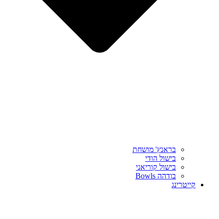
בראנץ' מושחת
בישול הודי
בישול קוריאני
בודהה Bowls
קייטרינג