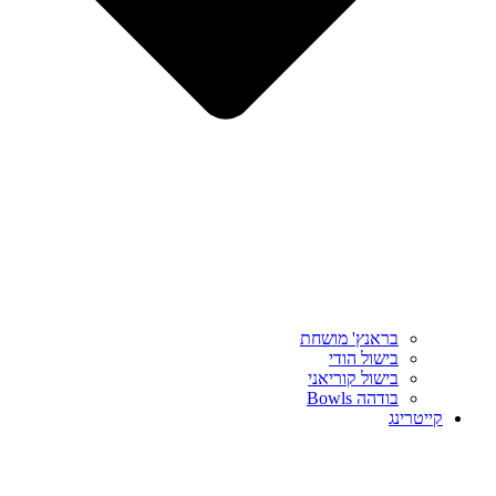
בראנץ' מושחת
בישול הודי
בישול קוריאני
בודהה Bowls
קייטרינג