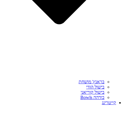
בראנץ' מושחת
בישול הודי
בישול קוריאני
בודהה Bowls
קייטרינג