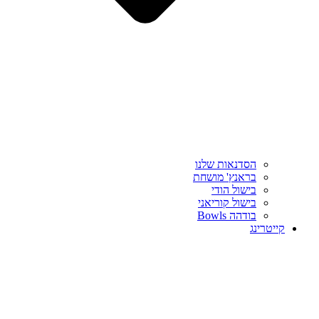
הסדנאות שלנו
בראנץ' מושחת
בישול הודי
בישול קוריאני
בודהה Bowls
קייטרינג