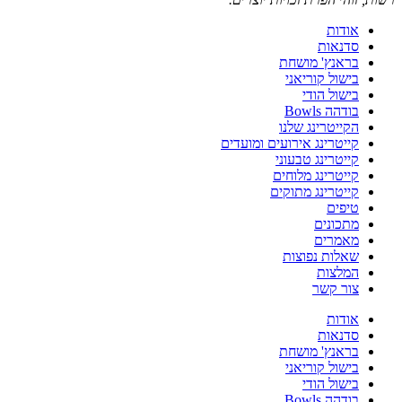
אודות
סדנאות
בראנץ' מושחת
בישול קוריאני
בישול הודי
בודהה Bowls
הקייטרינג שלנו
קייטרינג אירועים ומועדים
קייטרינג טבעוני
קייטרינג מלוחים
קייטרינג מתוקים
טיפים
מתכונים
מאמרים
שאלות נפוצות
המלצות
צור קשר
אודות
סדנאות
בראנץ' מושחת
בישול קוריאני
בישול הודי
בודהה Bowls