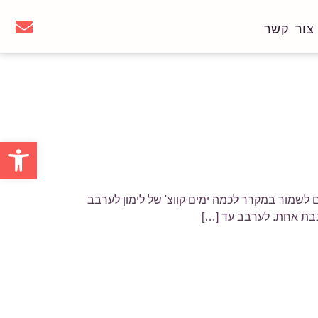
צור קשר
פתח סרגל
 2 חלמונים 420 גר' קמח (3 כוסות) קצת וניל אם את רוצים לשמור במקרר לכמה ימים קווצ' של לימון לערבב
בבת אחת. לערבב עד […]