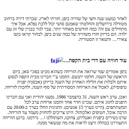
לאחר כמעט שנה וחצי של שהייה ביפן, חזרתי לארץ. שכרתי דירה ברחוב
מטודלה בירושלים והחלטתי שאמנם סושי יכול ללכת נפלא, אבל איך
מתחילים עם זה? כמה חודשים מאוחר יותר, עבר לגור בבניין שלי זוג עם
ילדה. הם בדיוק חזרו משהייה של כמה שנים ביפן. לבחור קראו בועז
צאירי… והשאר זו הסטוריה.
עוד חוויה עם דרי בית הקפה…
ביפן אומרים שמי שרואה את הזריחה כשהוא מביט בפוג'י סאן, ביום
הראשון של השנה, חלומו יתגשם. הוזמנו ע"י חברינו מבית הקפה לנסוע
איתם ולבלות את הלילה האחרון של השנה בריוקן (אכסניה יפנית
טיפוסית), לאכול את הארוחה המסורתית של סוף השנה, ולחכות לזריחה.
ואכן, ערב ראש השנה, 31 בדצמבר 1986, נסענו יהודית ואני עם חברינו
היפנים לחגוג איתם. שכרנו חדר אחד והזמנו ארוחת ערב לכל
המשתתפים. (היינו בערך 15 אנשים). החגיגות החלו בערך ב-20:00 עם
הרבה אוכל, חטיפים ואלכוהול. היינו צריכים להחזיק מעמד עד הזריחה.
שרנו (שירים ביפנית ואנגלית), צחקנו, השתוללנו ו… נרדמנו. ברגע הזריחה
התעוררנו בבהלה ורצנו לראות את מה שנשאר ממנה.