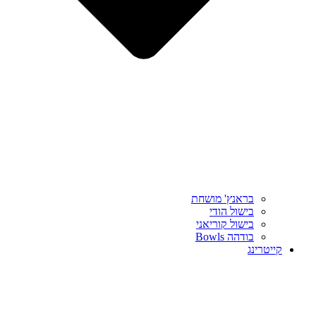
בראנץ' מושחת
בישול הודי
בישול קוריאני
בודהה Bowls
קייטרינג