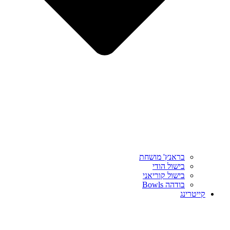
בראנץ' מושחת
בישול הודי
בישול קוריאני
בודהה Bowls
קייטרינג