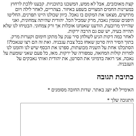
קצת מאוכזבים, אבל לא ממש, המשכנו בתוכניות. קבענו ללכת לרחוץ
במעיינות החמים המצויים בשפע באיזור. בצהריים, לאחר לילה ויום
מתישים, מצאנו את המקום בו נאכל. כיוון שכולנו היינו תפרנים, החליטו
היפנים שנזמין נאבה, מרק שמכיל הכל. יהודית שהיתה צמחונית, ואני
שהייתי מרובעת, הודענו שאנחנו אוכלות אך ורק צמחוני. הבטיחו לנו שלא
תהייה בעיה, יש שם גם הרבה ירקות.
לאחר כמה דקות הגיע לשולחן סיר ענק על מתקן חימום וקערות מרק.
בתוך הסיר היה סרטן שאחז בכל צבת עגבניה. ואת זה הם רצו שנאכל?!
הסתכלנו אחת על השניה מבועתות, ספרנו את הכסף שיש לנו והזמנו לנו
למרות קולות המחאה, טמפורה של ירקות. מאז, כל פעם שאני שומעת על
נאבה, אני רואה בדמיוני את הסרטן, את יהודית ואותי נאבקים על
העגבניה.
כתיבת תגובה
האימייל לא יוצג באתר.
שדות החובה מסומנים
*
התגובה שלך
*