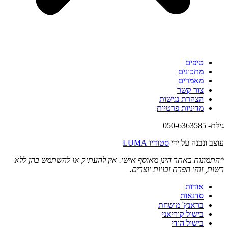
טיפים
מתכונים
מאמרים
צור קשר
הצהרת נגישות
מדיניות פרטיות
גילת- 050-6363585
עוצב ונבנה על ידי
סטודיו LUMA
*התמונות באתר הינן מאוסף אישי. אין להעתיק או להשתמש בהן ללא
רשות, זוהי הפרת זכויות יוצרים.
אודות
סדנאות
בראנץ' מושחת
בישול קוריאני
בישול הודי