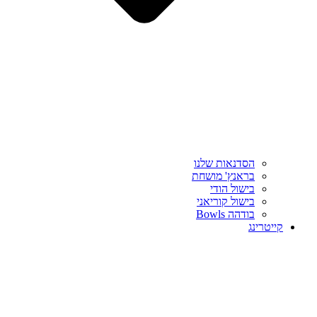
הסדנאות שלנו
בראנץ' מושחת
בישול הודי
בישול קוריאני
בודהה Bowls
קייטרינג