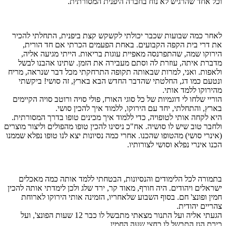
וכל אחד שהרגיש לא נוח בחברה היפנית המסורתית.
לאחר כמה שבועות שכבר יכולתי לקשקש קצת ביפנית, התחלתי להכיר
את דרי בית הקפה הקבועים. באחת הפעמים הכרתי אם חד הורית,
הירוקו שמה, שהתפרנסה מאפיית עוגות בריאות. הייתי מגיעה אליה,
מדברת איתה, עוזרת לה וסתם מעבירה את הזמן. שתינו אהבנו לבשל
ולאפות. ואני, למרות שבאותה תקופה התרחקתי מכל דבר שנראה, מריח
ונטעם כמו דג, החלטתי שהדבר החדש הבא בארץ, זה סושי! ביקשתי
מהירוקו ללמד אותי.
הוריי שלחו לי דוגמיות של כל סוגי האורז, פולי סויה ורוטב סויה הקיימים
בארץ, והתחלתי, יחד עם הירוקו, ללמוד איך להכין סושי.
היא לקחה אותי לטופויה, כדי ללמוד איך מכינים טופו בדרך המסורתית.
ולחבר טוב שיש לו סושיה. אח"כ ניסינו להכין טופו מהפולים וליצור מוצרים
(אינרי סושי) מהטופו שהכנו. אחרי כמה נסיונות יצא לנו טופו נפלא שממנו
הכנו אינרי נפלא וסושי לצורותיו.
בתמורה לכל הלימודים והנסיונות, הבטחתי ללמד אותה כמה מאכלים
ישראלים ויהודים. היה חורף, מאוד קר, ירד שלג ולכן לימדתי אותה להכין
חמין ופונצ' חם. בסוף השבוע שלאחריו, הזמינה אותי הירוקו לארוחת
צהריים יהודית.
הגעתי אליה ועל התנור מצאתי מתבשל לו כבר 12 שעות הפונצ', ועל
כירת הגז התבשל לו כחצי שעה החמין …